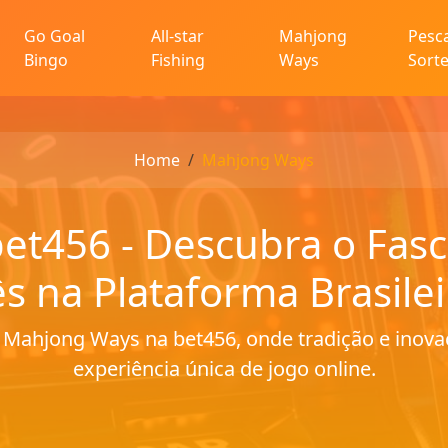
Go Goal
All-star
Mahjong
Pesc
Bingo
Fishing
Ways
Sort
Home
Mahjong Ways
et456 - Descubra o Fasc
ês na Plataforma Brasilei
 Mahjong Ways na bet456, onde tradição e inova
experiência única de jogo online.