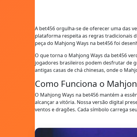
A bet456 orgulha-se de oferecer uma das v
plataforma respeita as regras tradicionais
peça do Mahjong Ways na bet456 foi desenhad
O que torna o Mahjong Ways da bet456 verda
jogadores brasileiros podem desfrutar de g
antigas casas de chá chinesas, onde o Mahj
Como Funciona o Mahjon
O Mahjong Ways na bet456 mantém a essênci
alcançar a vitória. Nossa versão digital pres
ventos e dragões. Cada símbolo carrega seu s