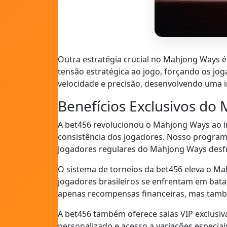
Outra estratégia crucial no Mahjong Ways 
tensão estratégica ao jogo, forçando os jo
velocidade e precisão, desenvolvendo uma 
Benefícios Exclusivos do
A bet456 revolucionou o Mahjong Ways ao i
consistência dos jogadores. Nosso programa
Jogadores regulares do Mahjong Ways desfr
O sistema de torneios da bet456 eleva o 
jogadores brasileiros se enfrentam em batal
apenas recompensas financeiras, mas tam
A bet456 também oferece salas VIP exclusi
personalizado e acesso a variações especiai